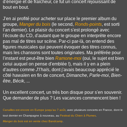
d'énergie et de fraîcheur, ce fut un concert réjouissant de
bout en bout.
J'en ai profité pour acheter sur place le premier album du
groupe,
Manger du bois
(le second,
Ronds-points
, est sorti
l'an dernier). Le plaisir du concert s'est prolongé avec
l'écoute du CD, d'autant que le groupe en interprète encore
pas mal de titres sur scène. Par-ci par-là, on entend des
figures musicales qui peuvent évoquer des titres connus,
mais les chansons sont toutes originales. Ma préférée pour
l'instant est peut-être bien
Ramone-moi
(oui, le sujet est bien
celui auquel on pense d'emblée !), mais il y en a plein
d'autres comme
J'l'haïs
, dont j'avais beaucoup apprécié le
côté hawaïen en fin de concert,
Dimanche
,
Parle-moi
,
Bien-
être
,
Bécik
, ...
Un excellent concert, un très bon disque pour s'en souvenir.
Que demander de plus ? Les vacances commencent bien !
Canailles est encore en Europe jusqu'au 7 août
, avec plusieurs concerts en France, dont le
tout dernier en Champagne à nouveau, au
Festival du Chien à Plumes
.
Manger du bois
est en vente chez Bandcamp
.