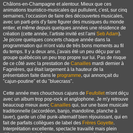
Châlons-en-Champagne et alentour. Mieux que ces
animations touristico-musicales qui pullulent, c'est, sur cinq
semaines, l'occasion de faire des découvertes musicales,
avec un parti-pris d'y faire figurer des musiques du monde
entier, et même depuis quelques années une résidence de
création (cette année, l'artiste invité est l'ami
Seb Adam
).
Je picore quelques concerts chaque année dans la
programmation qui m'ont valu de très bons moments au fil
du temps. Il y a deux ans, j'avais été un peu déçu par un
groupe québécois un peu trop propre sur lui. Pas de risque
de ce côté avec la prestation de
Canailles
mardi dernier à
Fagnières, qui était largement à la hauteur de la
présentation faite dans le
programme
, qui annonçait du
"cajun-poutine" et du "bluecrass".
Cette année mes chouchous cajuns de
Feufollet
m'ont déçu
avec un album trop pop-rock et anglophone. Je m'y retrouve
beaucoup mieux avec
Canailles
qui, sur une base musicale
traditionnelle (accordéon, banjo, mandoline, planche à
laver), garde un côté punk-alternatif bien réjouissant, qui en
fait de parfaits collègues de label des
Frères Goyette
.
Interprétation excellente, spectacle travaillé mais plein